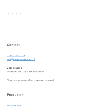
Contact
0180 – 41 02 13
info@vmr-vouwwanden.nl
Bezoekadres
Voorzand 36, 2984 BH Ridderkerk
Onze showroom is alleen open op afspraak
Producten
Vouwwanden