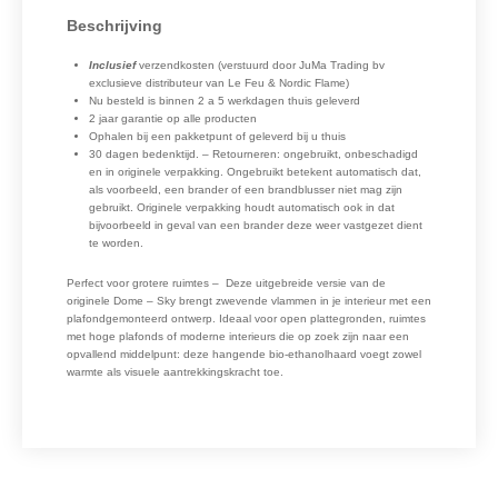
Beschrijving
Inclusief
verzendkosten (verstuurd door JuMa Trading bv
exclusieve distributeur van Le Feu & Nordic Flame)
Nu besteld is binnen 2 a 5 werkdagen thuis geleverd
2 jaar garantie op alle producten
Ophalen bij een pakketpunt of geleverd bij u thuis
30 dagen bedenktijd. – Retourneren: ongebruikt, onbeschadigd
en in originele verpakking. Ongebruikt betekent automatisch dat,
als voorbeeld, een brander of een brandblusser niet mag zijn
gebruikt. Originele verpakking houdt automatisch ook in dat
bijvoorbeeld in geval van een brander deze weer vastgezet dient
te worden.
Perfect voor grotere ruimtes – Deze uitgebreide versie van de
originele Dome – Sky brengt zwevende vlammen in je interieur met een
plafondgemonteerd ontwerp. Ideaal voor open plattegronden, ruimtes
met hoge plafonds of moderne interieurs die op zoek zijn naar een
opvallend middelpunt: deze hangende bio-ethanolhaard voegt zowel
warmte als visuele aantrekkingskracht toe.