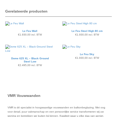
Gerelateerde producten
Le Feu Wall
Le Feu Steel High 80 cm
€
1.930,00
€
1.930,00
incl. BTW
incl. BTW
Le Feu Sky
€
1.930,00
incl. BTW
Dome 625 XL – Black Ground
Steel Low
€
2.495,00
incl. BTW
VMR Vouwwanden
VMR is dé specialist in hoogwaardige vouwwanden en balkonbeglazing. Met oog
voor detail, puur vakmanschap en een persoonlijke service transformeren wij uw
woning en betrekken we buiten bij binnen. Kwaliteit waar u elke dag van geniet.