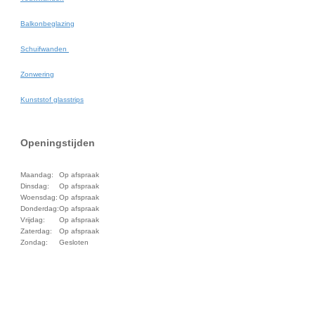
Balkonbeglazing
Schuifwanden
Zonwering
Kunststof glasstrips
Openingstijden
Maandag:
Op afspraak
Dinsdag:
Op afspraak
Woensdag:
Op afspraak
Donderdag:
Op afspraak
Vrijdag:
Op afspraak
Zaterdag:
Op afspraak
Zondag:
Gesloten