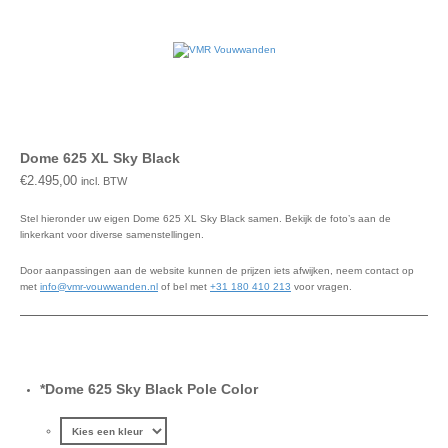
Dome 625 XL Sky Black
€
2.495,00
incl. BTW
Stel hieronder uw eigen Dome 625 XL Sky Black samen. Bekijk de foto’s aan de
linkerkant voor diverse samenstellingen.
Door aanpassingen aan de website kunnen de prijzen iets afwijken, neem contact op
met
info@vmr-vouwwanden.nl
of bel met
+31 180 410 213
voor vragen.
*
Dome 625 Sky Black Pole Color