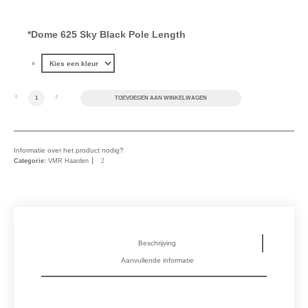
*
Dome 625 Sky Black Pole Length
Dome 625 XL Sky Black aantal
TOEVOEGEN AAN WINKELWAGEN
Informatie over het product nodig?
Categorie:
VMR Haarden
Beschrijving
Aanvullende informatie