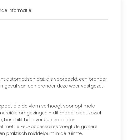
nde informatie
ent automatisch dat, als voorbeeld, een brander
d in geval van een brander deze weer vastgezet
iepoot die de vlam verhoogt voor optimale
mmerciële omgevingen – dit model biedt zowel
en, beschikt het over een naadloos
el met Le Feu-accessoires voegt de grotere
en praktisch middelpunt in de ruimte.