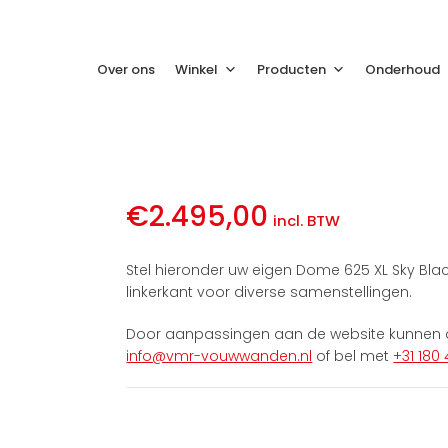
Over ons
Winkel
Producten
Onderhoud
€
2.495,00
incl. BTW
Stel hieronder uw eigen Dome 625 XL Sky Bla
linkerkant voor diverse samenstellingen.
Door aanpassingen aan de website kunnen de
info@vmr-vouwwanden.nl
of bel met
+31 180 