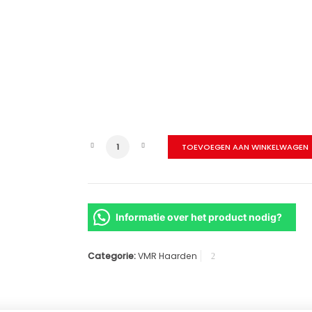
Dome 625 XL – Black Ground Wood High a
TOEVOEGEN AAN WINKELWAGEN
Informatie over het product nodig?
Categorie:
VMR Haarden