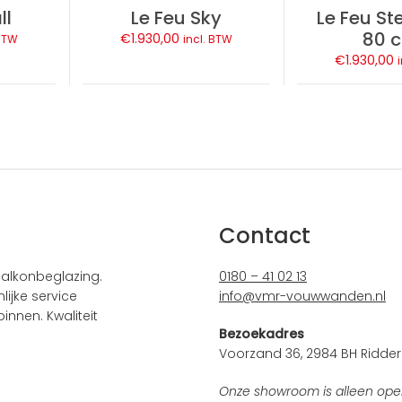
ll
Le Feu Sky
Le Feu St
80 
€
1.930,00
 BTW
incl. BTW
€
1.930,00
Contact
alkonbeglazing.
0180 – 41 02 13
ijke service
info@vmr-vouwwanden.nl
innen. Kwaliteit
Bezoekadres
Voorzand 36, 2984 BH Ridder
Onze showroom is alleen ope