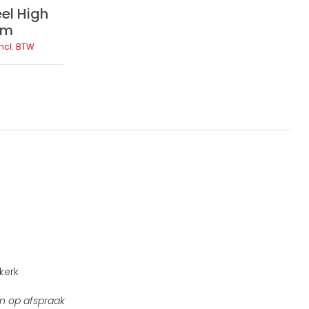
eel High
cm
incl. BTW
kerk
n op afspraak