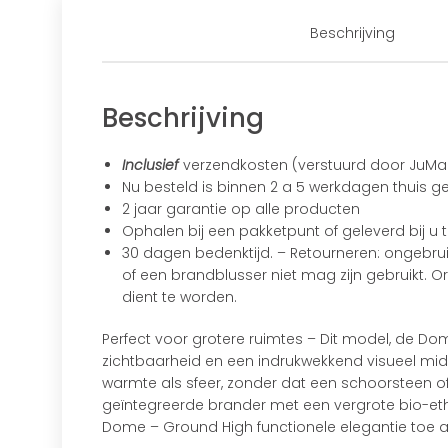
Beschrijving
Beschrijving
Inclusief
verzendkosten (verstuurd door JuMa T
Nu besteld is binnen 2 a 5 werkdagen thuis g
2 jaar garantie op alle producten
Ophalen bij een pakketpunt of geleverd bij u t
30 dagen bedenktijd. – Retourneren: ongebrui
of een brandblusser niet mag zijn gebruikt. 
dient te worden.
Perfect voor grotere ruimtes – Dit model, de D
zichtbaarheid en een indrukwekkend visueel mid
warmte als sfeer, zonder dat een schoorsteen of
geïntegreerde brander met een vergrote bio-eth
Dome – Ground High functionele elegantie toe aa