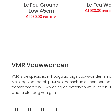
Le Feu Ground
Le Feu Wa
Low 45cm
€
1.930,00
incl.
€
1.930,00
incl. BTW
VMR Vouwwanden
VMR is dé specialist in hoogwaardige vouwwanden en b
Met oog voor detail, puur vakmanschap en een persoonl
transformeren wij uw woning en betrekken we buiten bij b
waar u elke dag van geniet.