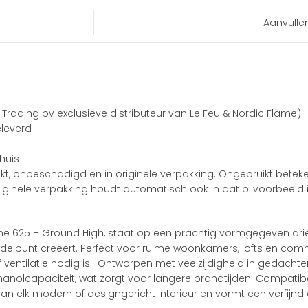
Aanvulle
rading bv exclusieve distributeur van Le Feu & Nordic Flame)
eleverd
huis
kt, onbeschadigd en in originele verpakking. Ongebruikt betek
Originele verpakking houdt automatisch ook in dat bijvoorbeel
ome 625 – Ground High, staat op een prachtig vormgegeven dr
delpunt creëert. Perfect voor ruime woonkamers, lofts en co
 ventilatie nodig is. Ontworpen met veelzijdigheid in gedacht
anolcapaciteit, wat zorgt voor langere brandtijden. Compatib
n elk modern of designgericht interieur en vormt een verfijnd 