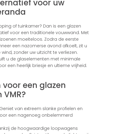
ternatief voor uw
eranda
pping of tuinkamer? Dan is een glazen
atief voor een traditionele vouwwand. Met
eizoenen moeiteloos. Zodra de eerste
anneer een nazomerse avond afkoelt, zit u
ind, zonder uw uitzicht te verliezen.
ift u de glaselementen met minimale
r een heerlijk briesje en ultieme vrijheid.
 voor een glazen
n VMR?
Geniet van extreem slanke profielen en
 voor een nagenoeg onbelemmerd
nkzij de hoogwaardige loopwagens