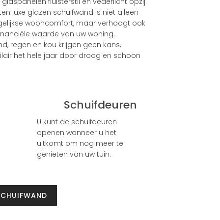
 glaspanelen fluisterstil en vederlicht opzij.
en luxe glazen schuifwand is niet alleen
elijkse wooncomfort, maar verhoogt ook
financiële waarde van uw woning.
d, regen en kou krijgen geen kans,
air het hele jaar door droog en schoon
Schuifdeuren
U kunt de schuifdeuren
openen wanneer u het
uitkomt om nog meer te
genieten van uw tuin.
SCHUIFWAND