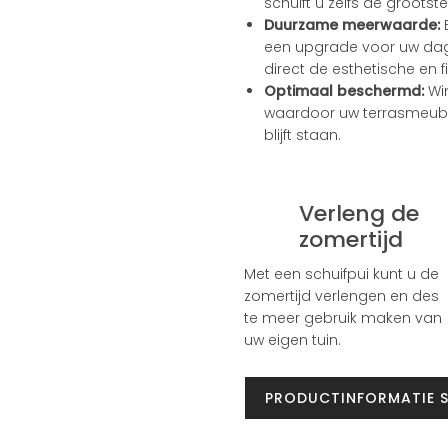
schuift u zelfs de grootste
Duurzame meerwaarde:
E
een upgrade voor uw dag
direct de esthetische en 
Optimaal beschermd:
Win
waardoor uw terrasmeubil
blijft staan.
Verleng de
zomertijd
Met een schuifpui kunt u de
zomertijd verlengen en des
te meer gebruik maken van
uw eigen tuin.
PRODUCTINFORMATIE 