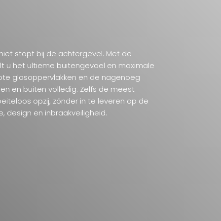
et stopt bij de achtergevel. Met de
lt u het ultieme buitengevoel en maximale
grote glasoppervlakken en de nagenoeg
en en buiten volledig. Zelfs de meest
eiteloos opzij, zónder in te leveren op de
, design en inbraakveiligheid.