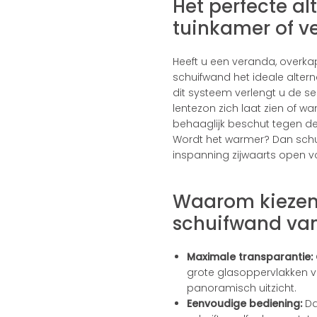
Het perfecte al
tuinkamer of v
Heeft u een veranda, overka
schuifwand het ideale altern
dit systeem verlengt u de s
lentezon zich laat zien of w
behaaglijk beschut tegen de w
Wordt het warmer? Dan schu
inspanning zijwaarts open voo
Waarom kiezen
schuifwand va
Maximale transparantie:
grote glasoppervlakken
panoramisch uitzicht.
Eenvoudige bediening:
Da