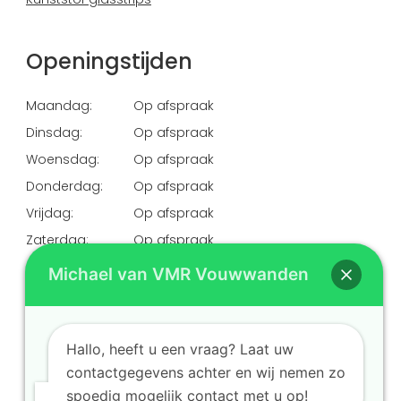
Openingstijden
Maandag:
Op afspraak
Dinsdag:
Op afspraak
Woensdag:
Op afspraak
Donderdag:
Op afspraak
Vrijdag:
Op afspraak
Zaterdag:
Op afspraak
Zondag:
Gesloten
Michael van VMR Vouwwanden
Hallo, heeft u een vraag? Laat uw
contactgegevens achter en wij nemen zo
©
VMR Vouwwanden
. Alle rechten voorbehouden.
spoedig mogelijk contact met u op!