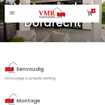
Vouwwanden
0
Dordrecht
Eenvoudig
Eenvoudige & simpele werking
Montage