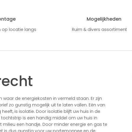
ontage
Mogelijkheden
 op locatie langs
Ruim & divers assortiment
recht
 waar de energiekosten in vermeld staan. Er zijn
ef zo gunstig mogelijk uit te laten vallen. Eén van
ft, is isolatie. Door isolatie blijft uw huis in de
n tochtstrip is een handig middel om uw huis in
et milieu een handje. Door minder energie en gas te
Het is dus gunstig voor uw portemonnee en de