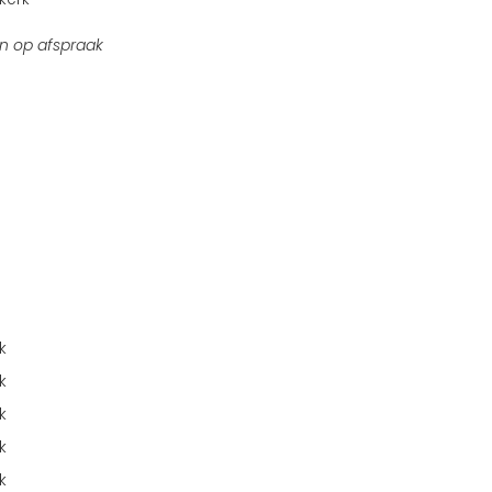
n op afspraak
k
k
k
k
k