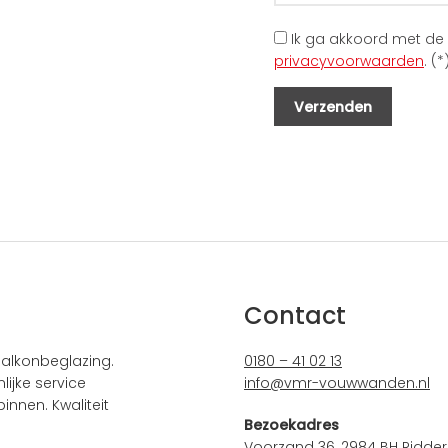
Ik ga akkoord met de
privacyvoorwaarden
. (*
Contact
alkonbeglazing.
0180 – 41 02 13
ijke service
info@vmr-vouwwanden.nl
innen. Kwaliteit
Bezoekadres
Voorzand 36, 2984 BH Ridder