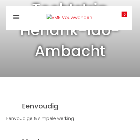
Tochtstrip
0
Hendrik-Ido-
Ambacht
Eenvoudig
Eenvoudige & simpele werking