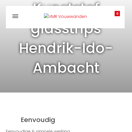
Kunststof
0
glasstrips
Hendrik-Ido-
Ambacht
Eenvoudig
Eenvoudige & simpele werking