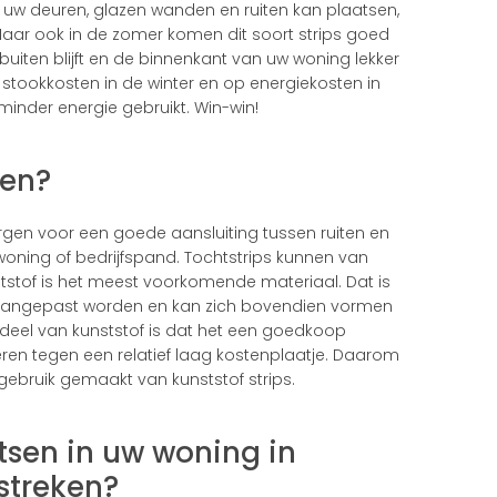
 uw deuren, glazen wanden en ruiten kan plaatsen,
n. Maar ook in de zomer komen dit soort strips goed
buiten blijft en de binnenkant van uw woning lekker
p stookkosten in de winter en op energiekosten in
inder energie gebruikt. Win-win!
sen?
orgen voor een goede aansluiting tussen ruiten en
woning of bedrijfspand. Tochtstrips kunnen van
stof is het meest voorkomende materiaal. Dat is
k aangepast worden en kan zich bovendien vormen
rdeel van kunststof is dat het een goedkoop
eren tegen een relatief laag kostenplaatje. Daarom
ebruik gemaakt van kunststof strips.
atsen in uw woning in
streken?