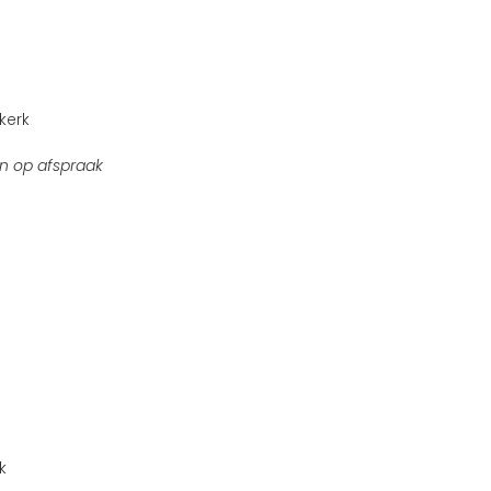
kerk
n op afspraak
k