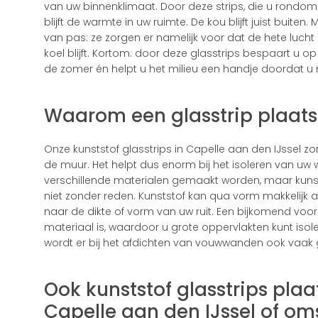
van uw binnenklimaat. Door deze strips, die u rondom
blijft de warmte in uw ruimte. De kou blijft juist buite
van pas: ze zorgen er namelijk voor dat de hete lucht 
koel blijft. Kortom: door deze glasstrips bespaart u o
de zomer én helpt u het milieu een handje doordat u m
Waarom een glasstrip plaat
Onze kunststof glasstrips in Capelle aan den IJssel z
de muur. Het helpt dus enorm bij het isoleren van uw 
verschillende materialen gemaakt worden, maar kunst
niet zonder reden. Kunststof kan qua vorm makkelij
naar de dikte of vorm van uw ruit. Een bijkomend voo
materiaal is, waardoor u grote oppervlakten kunt isol
wordt er bij het afdichten van vouwwanden ook vaak g
Ook kunststof glasstrips pla
Capelle aan den IJssel of om