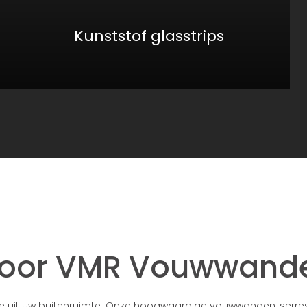
Kunststof glasstrips
voor VMR Vouwwand
le uit uw buitenruimte. Onze hoogwaardige vouwwanden, serre