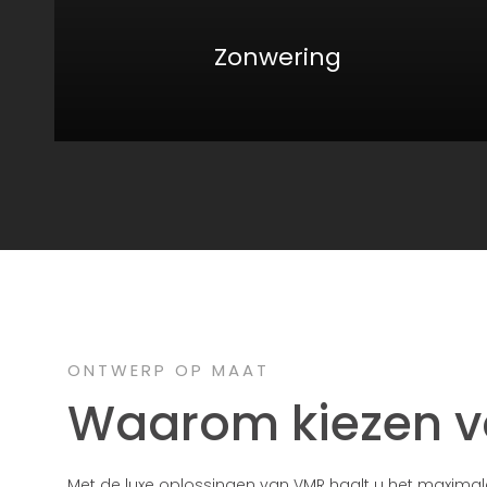
Zonwering
ONTWERP OP MAAT
Waarom kiezen 
Met de luxe oplossingen van VMR haalt u het maxima