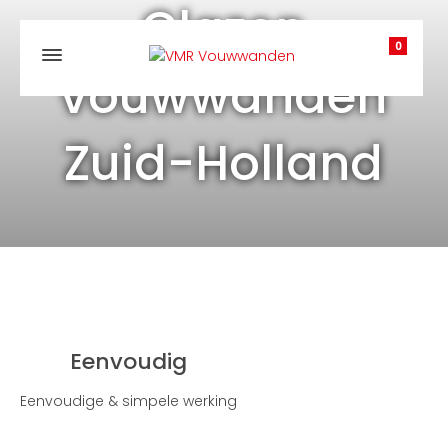
Glazen
0
vouwwanden
Zuid-Holland
Eenvoudig
Eenvoudige & simpele werking