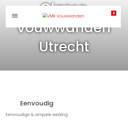
Glazen
0
vouwwanden
Utrecht
Eenvoudig
Eenvoudige & simpele werking