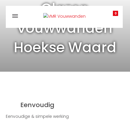
Glazen
0
vouwwanden
Hoekse Waard
Eenvoudig
Eenvoudige & simpele werking