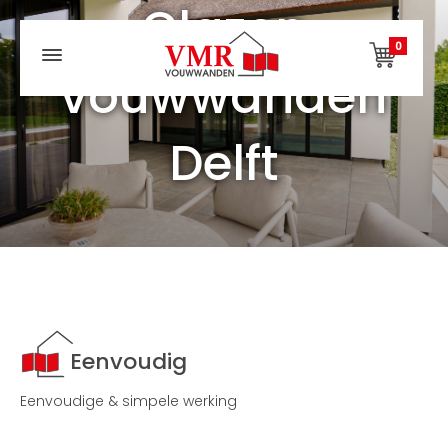
Glazen
0
vouwwanden
Delft
Eenvoudig
Eenvoudige & simpele werking