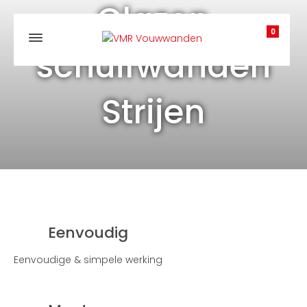
Glazen
0
schuifwanden
Strijen
Eenvoudig
Eenvoudige & simpele werking