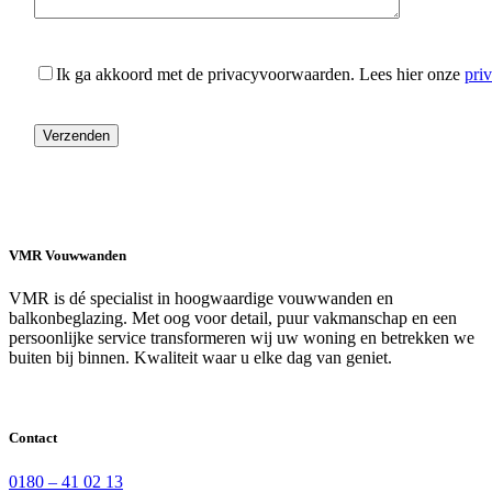
Ik ga akkoord met de privacyvoorwaarden.
Lees hier onze
pri
VMR Vouwwanden
VMR is dé specialist in hoogwaardige vouwwanden en
balkonbeglazing. Met oog voor detail, puur vakmanschap en een
persoonlijke service transformeren wij uw woning en betrekken we
buiten bij binnen. Kwaliteit waar u elke dag van geniet.
Contact
0180 – 41 02 13