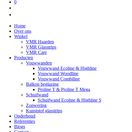
0
Home
Over ons
Winkel
VMR Haarden
VMR Glasstrips
VMR Care
Producten
Vouwwanden
Vouwwand Ecoline & Highline
Vouwwand Woodline
Vouwwand Combiline
Balkon beglazing
Proline T & Proline T Mega
Schuifwand
Schuifwand Ecoline & Highline S
Zonwering
Kunststof glasstrips
Onderhoud
Referenties
Blogs
Contact