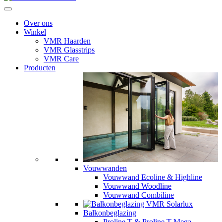
Over ons
Winkel
VMR Haarden
VMR Glasstrips
VMR Care
Producten
Vouwwanden
Vouwwand Ecoline & Highline
Vouwwand Woodline
Vouwwand Combiline
Balkonbeglazing
Proline T & Proline T Mega