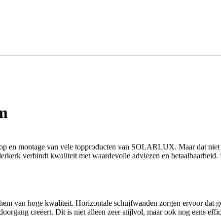
em
oop en montage van vele topproducten van SOLARLUX. Maar dat niet a
erk verbindt kwaliteit met waardevolle adviezen en betaalbaarheid. U b
m van hoge kwaliteit. Horizontale schuifwanden zorgen ervoor dat geve
organg creëert. Dit is niet alleen zeer stijlvol, maar ook nog eens effic