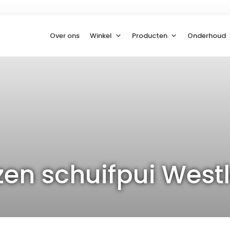
Over ons
Winkel
Producten
Onderhoud
zen schuifpui West