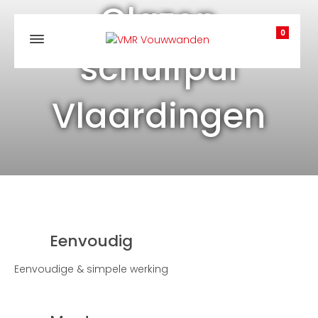
Glazen
0
schuifpui
Vlaardingen
Eenvoudig
Eenvoudige & simpele werking