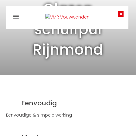
Glazen
0
schuifpui
Rijnmond
Eenvoudig
Eenvoudige & simpele werking