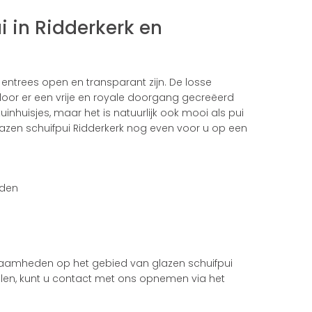
 in Ridderkerk en
 entrees open en transparant zijn. De losse
rdoor er een vrije en royale doorgang gecreëerd
inhuisjes, maar het is natuurlijk ook mooi als pui
lazen schuifpui Ridderkerk nog even voor u op een
eden
kzaamheden op het gebied van glazen schuifpui
illen, kunt u contact met ons opnemen via het