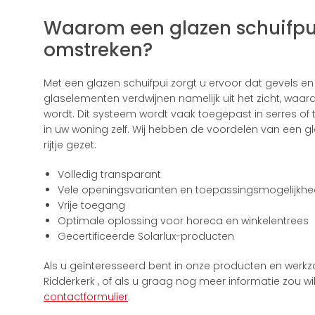
Waarom een glazen schuifpui
omstreken?
Met een glazen schuifpui zorgt u ervoor dat gevels en
glaselementen verdwijnen namelijk uit het zicht, waa
wordt. Dit systeem wordt vaak toegepast in serres of tu
in uw woning zelf. Wij hebben de voordelen van een g
rijtje gezet:
Volledig transparant
Vele openingsvarianten en toepassingsmogelijkh
Vrije toegang
Optimale oplossing voor horeca en winkelentrees
Gecertificeerde Solarlux-producten
Als u geïnteresseerd bent in onze producten en wer
Ridderkerk , of als u graag nog meer informatie zou w
contactformulier
.