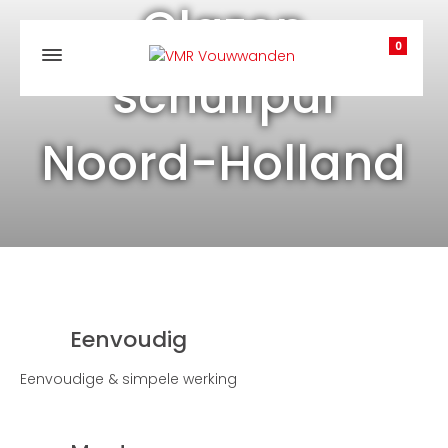
Glazen
0
schuifpui
Noord-Holland
Eenvoudig
Eenvoudige & simpele werking