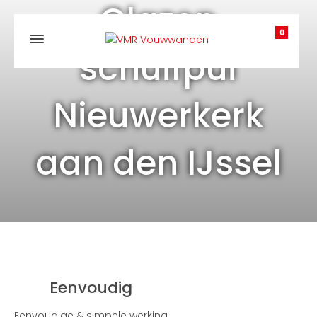
Glazen
0
schuifpui
Nieuwerkerk
aan den IJssel
Eenvoudig
Eenvoudige & simpele werking