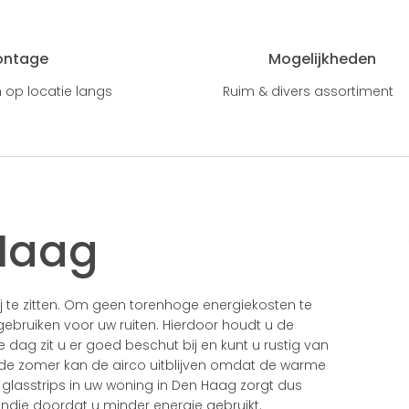
ontage
Mogelijkheden
 op locatie langs
Ruim & divers assortiment
 Haag
j te zitten. Om geen torenhoge energiekosten te
 gebruiken voor uw ruiten. Hierdoor houdt u de
 dag zit u er goed beschut bij en kunt u rustig van
 de zomer kan de airco uitblijven omdat de warme
n glasstrips in uw woning in Den Haag zorgt dus
andje doordat u minder energie gebruikt.