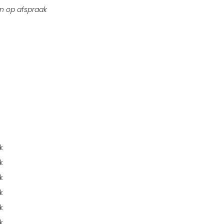
n op afspraak
k
k
k
k
k
k