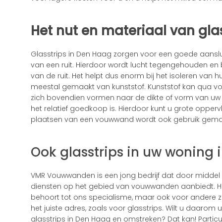
Het nut en materiaal van gla
Glasstrips in Den Haag zorgen voor een goede aanslui
van een ruit. Hierdoor wordt lucht tegengehouden en b
van de ruit. Het helpt dus enorm bij het isoleren van h
meestal gemaakt van kunststof. Kunststof kan qua v
zich bovendien vormen naar de dikte of vorm van uw r
het relatief goedkoop is. Hierdoor kunt u grote oppervlak
plaatsen van een vouwwand wordt ook gebruik gemaa
Ook glasstrips in uw woning
VMR Vouwwanden is een jong bedrijf dat door middel
diensten op het gebied van vouwwanden aanbiedt. 
behoort tot ons specialisme, maar ook voor andere z
het juiste adres, zoals voor glasstrips. Wilt u daar
glasstrips in Den Haag en omstreken? Dat kan! Parti