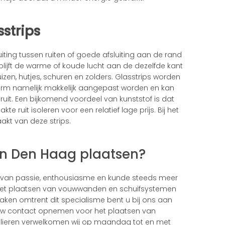
sstrips
ting tussen ruiten of goede afsluiting aan de rand
lijft de warme of koude lucht aan de dezelfde kant
uizen, hutjes, schuren en zolders. Glasstrips worden
orm namelijk makkelijk aangepast worden en kan
uit. Een bijkomend voordeel van kunststof is dat
te ruit isoleren voor een relatief lage prijs. Bij het
kt van deze strips.
 in Den Haag plaatsen?
 van passie, enthousiasme en kunde steeds meer
Het plaatsen van vouwwanden en schuifsystemen
aken omtrent dit specialisme bent u bij ons aan
om uw contact opnemen voor het plaatsen van
culieren verwelkomen wij op maandag tot en met