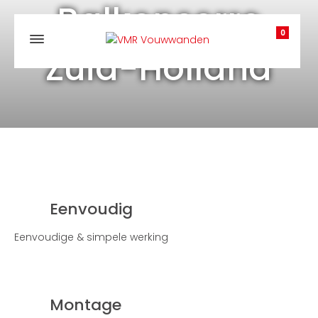
Balkonserre
0
Zuid-Holland
Eenvoudig
Eenvoudige & simpele werking
Montage