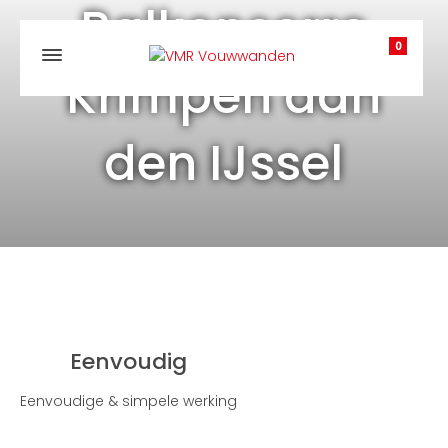
Balkonserre
0
Krimpen aan
den IJssel
Eenvoudig
Eenvoudige & simpele werking