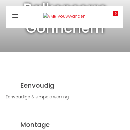
Balkonserre
0
Gorinchem
Eenvoudig
Eenvoudige & simpele werking
Montage