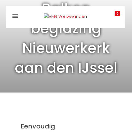
Balkon
0
beglazing
Nieuwerkerk
aan den IJssel
Eenvoudig