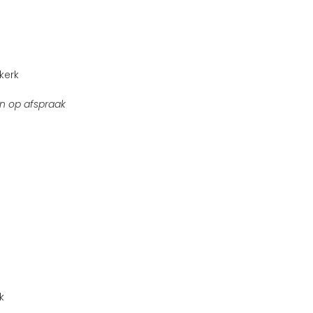
kerk
n op afspraak
k