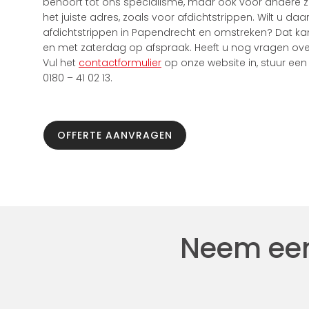
behoort tot ons specialisme, maar ook voor andere z
het juiste adres, zoals voor afdichtstrippen. Wilt u
afdichtstrippen in Papendrecht en omstreken? Dat ka
en met zaterdag op afspraak. Heeft u nog vragen ov
Vul het
contactformulier
op onze website in, stuur ee
0180 – 41 02 13.
OFFERTE AANVRAGEN
Neem een 