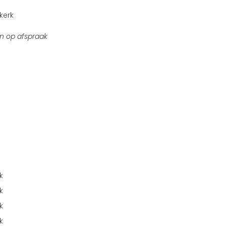
kerk
n op afspraak
k
k
k
k