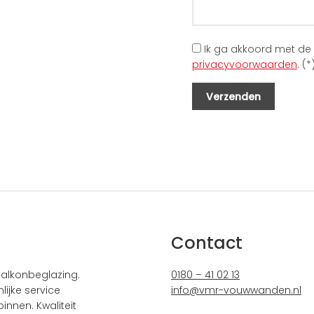
Ik ga akkoord met de
privacyvoorwaarden
. (*
Contact
alkonbeglazing.
0180 – 41 02 13
ijke service
info@vmr-vouwwanden.nl
innen. Kwaliteit