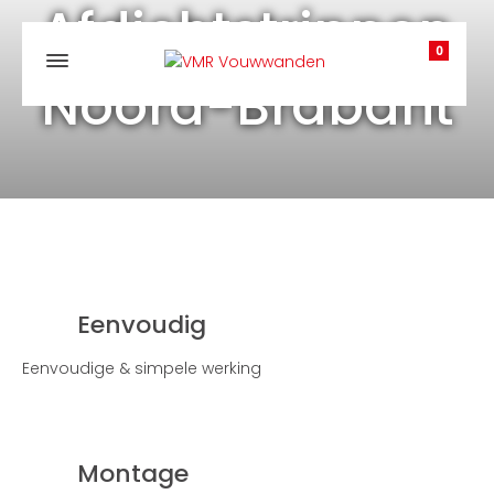
Afdichtstrippen
0
Noord-Brabant
Eenvoudig
Eenvoudige & simpele werking
Montage