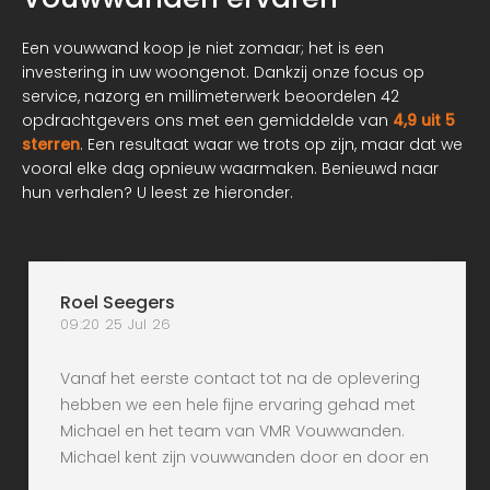
Een vouwwand koop je niet zomaar; het is een
investering in uw woongenot. Dankzij onze focus op
service, nazorg en millimeterwerk beoordelen 42
opdrachtgevers ons met een gemiddelde van
4,9 uit 5
sterren
. Een resultaat waar we trots op zijn, maar dat we
vooral elke dag opnieuw waarmaken. Benieuwd naar
hun verhalen? U leest ze hieronder.
Roel Seegers
09:20 25 Jul 26
Vanaf het eerste contact tot na de oplevering
hebben we een hele fijne ervaring gehad met
Michael en het team van VMR Vouwwanden.
Michael kent zijn vouwwanden door en door en
denkt echt met je mee. Tijdens het