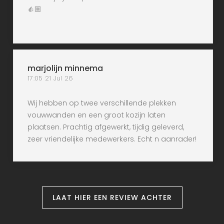
👍🏼
marjolijn minnema
17:05 21 Jul 26
Wij hebben op twee verschillende plekken
vouwwanden en een groot kozijn laten
plaatsen. Prachtig afgewerkt, tijdig geleverd,
zeer vriendelijke medewerkers. Echt n aanrader!
LAAT HIER EEN REVIEW ACHTER